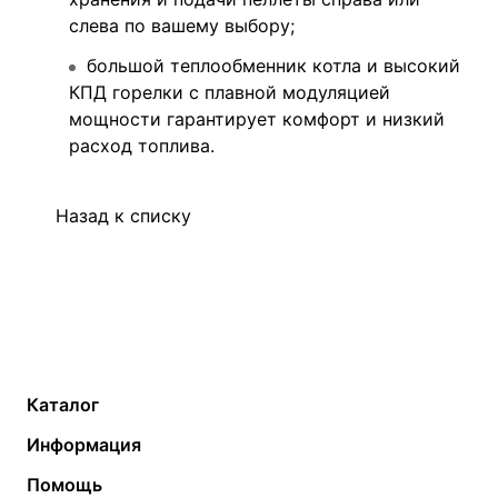
слева по вашему выбору;
большой теплообменник котла и высокий
КПД горелки с плавной модуляцией
мощности гарантирует комфорт и низкий
расход топлива.
Назад к списку
Каталог
Газовые котлы
Водонагреватели
Информация
Твердотопливные котлы
Теплый пол
О компании
Помощь
Электрические котлы
Радиаторы