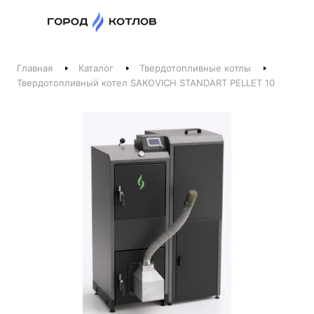
Назад
Главная
Каталог
Твердотопливные котлы
Телефоны
Твердотопливный котел SAKOVICH STANDART PELLET 10
+375 44 511-06-41
+375 29 237-06-41
Котлы и отопление
+375 44 521-06-41
Печи, камины, бани
Заказать звонок