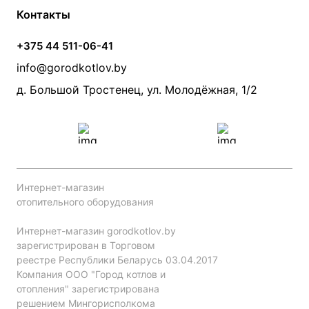
Контакты
Условия оплаты
Контакты
Банные печи
Насосы
Статьи
Условия доставки
Камины и печи
Дымоходы
Акции
+375 44 511-06-41
Монтаж систем отопления
Производители
info@gorodkotlov.by
Прайс по монтажу систем отопления
Проект систем отопления
д. Большой Тростенец, ул. Молодёжная, 1/2
Интернет-магазин
отопительного оборудования
Интернет-магазин gorodkotlov.by
зарегистрирован в Торговом
реестре Республики Беларусь 03.04.2017
Компания ООО "Город котлов и
отопления" зарегистрирована
решением Мингорисполкома