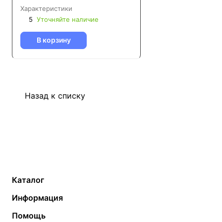
Характеристики
5
Уточняйте наличие
В корзину
Назад к списку
Каталог
Газовые котлы
Водонагреватели
Информация
Твердотопливные котлы
Теплый пол
О компании
Помощь
Электрические котлы
Радиаторы