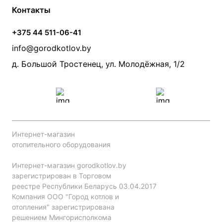
Контакты
Условия оплаты
Контакты
Банные печи
Насосы
Статьи
Условия доставки
Камины и печи
Дымоходы
Акции
+375 44 511-06-41
Монтаж систем отопления
Производители
info@gorodkotlov.by
Прайс по монтажу систем отопления
Проект систем отопления
д. Большой Тростенец, ул. Молодёжная, 1/2
Интернет-магазин
отопительного оборудования
Интернет-магазин gorodkotlov.by
зарегистрирован в Торговом
реестре Республики Беларусь 03.04.2017
Компания ООО "Город котлов и
отопления" зарегистрирована
решением Мингорисполкома