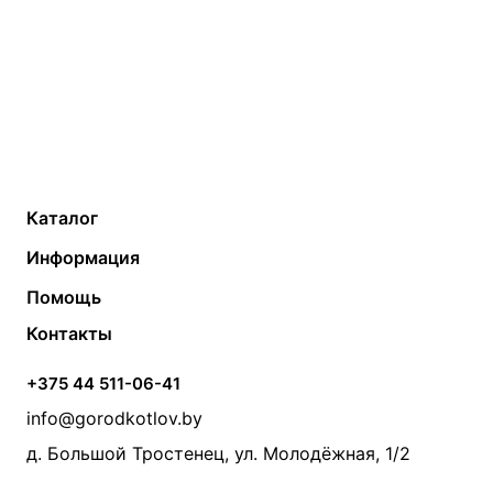
Каталог
Газовые котлы
Водонагреватели
Информация
Твердотопливные котлы
Теплый пол
О компании
Помощь
Электрические котлы
Радиаторы
Контакты
Условия оплаты
Контакты
Банные печи
Насосы
Статьи
Условия доставки
Камины и печи
Дымоходы
Акции
+375 44 511-06-41
Монтаж систем отопления
Производители
info@gorodkotlov.by
Прайс по монтажу систем отопления
Проект систем отопления
д. Большой Тростенец, ул. Молодёжная, 1/2