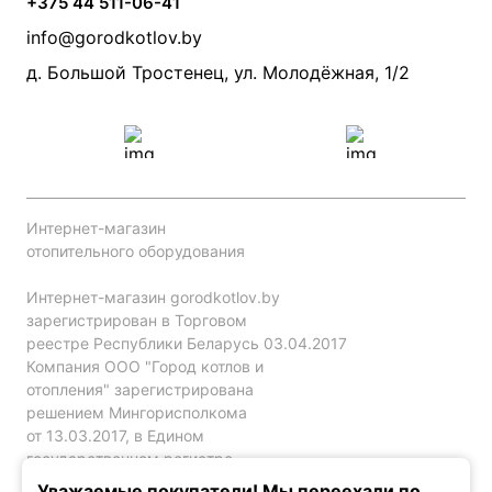
+375 44 511-06-41
Монтаж систем отопления
Производители
info@gorodkotlov.by
Прайс по монтажу систем отопления
Проект систем отопления
д. Большой Тростенец, ул. Молодёжная, 1/2
Интернет-магазин
отопительного оборудования
Интернет-магазин gorodkotlov.by
зарегистрирован в Торговом
реестре Республики Беларусь 03.04.2017
Компания ООО "Город котлов и
отопления" зарегистрирована
решением Мингорисполкома
от 13.03.2017, в Едином
государственном регистре
юр. лиц и индивидуальных
Уважаемые покупатели! Мы переехали по