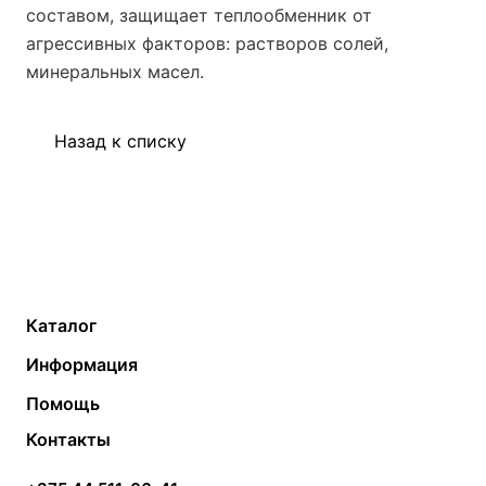
составом, защищает теплообменник от
агрессивных факторов: растворов солей,
минеральных масел.
Назад к списку
Каталог
Газовые котлы
Водонагреватели
Информация
Твердотопливные котлы
Теплый пол
О компании
Помощь
Электрические котлы
Радиаторы
Контакты
Условия оплаты
Контакты
Банные печи
Насосы
Статьи
Условия доставки
Камины и печи
Дымоходы
Акции